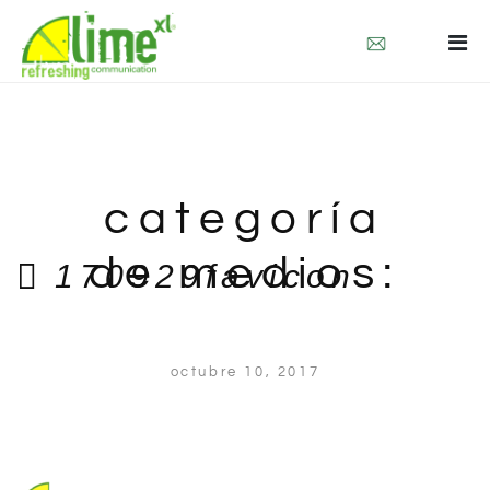
quienes somos
que hacemos
contacto
categoría
de medios:
170929favicon
visuals
octubre 10, 2017