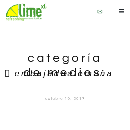
quienes somos
que hacemos
contacto
categoría
de medios:
embajadaalemana
clients
octubre 10, 2017