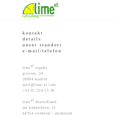
kontakt
details
unser standort
e-mail/telefon
xl
lime
españa
gravina, 24
28004 madrid
mail@lime-xl.com
+34.91.524 13 30
xl
lime
deutschland
am kandelborn, 11
64354 reinheim / darmstadt