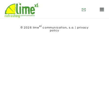
quienes somos
que hacemos
xl
contacto
© 2026 lime
communication, s.a. |
privacy
policy
categoría:
news